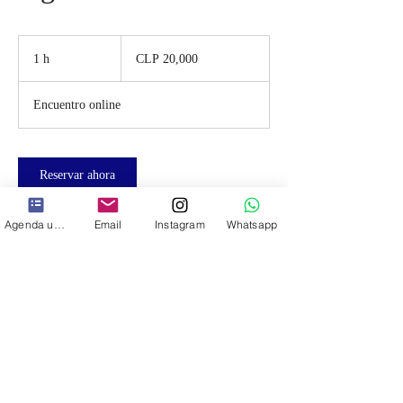
20,000
Chilean
1 h
1
CLP 20,000
pesos
Encuentro online
Reservar ahora
Agenda una cita
Email
Instagram
Whatsapp
Datos de contacto
949870457
contacto@billingschile.com
Chile